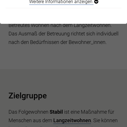
Weitere Informationen anzeigen
Folgewohnen
Betreutes Wohnen nach dem Langzeitwohnen.
Das Ausmaß der Betreuung richtet sich individuell
nach den Bedürfnissen der Bewohner_innen.
Zielgruppe
Das Folgewohnen
Stabil
ist eine Maßnahme für
Menschen aus dem
Langzeitwohnen
. Sie können