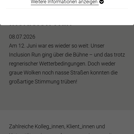
Weitere Informationen anzeigen
Miteinander stark beim
Inclusion Run
08.07.2026
Am 12. Juni war es wieder so weit: Unser
Inclusion Run ging über die Bühne – und das trotz
regnerischer Wetterbedingungen. Doch weder
graue Wolken noch nasse Straßen konnten die
großartige Stimmung trüben!
Zahlreiche Kolleg_innen, Klient_innen und