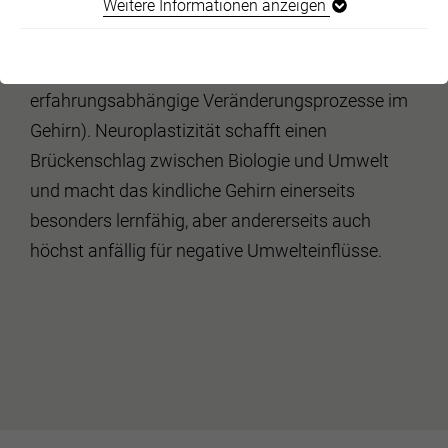
Weitere Informationen anzeigen
abgeschlossen. Sie erfolgt ganz besonders in den
ersten Lebensjahren durch neuroplastische
Prozesse (entwicklungs- und
erfahrungsabhängige Veränderungsprozesse im
Gehirn). Neuroplastizität schafft einen
Brückenschlag zwischen Biologie und Umwelt
und macht das kindliche Gehirn einerseits
besonders lernfähig, aber andererseits auch
höchst anfällig für negative Umwelteinflüsse.