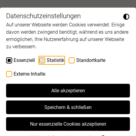
Datenschutzeinstellungen
Auf unserer Webseite werden Cookies verwendet. Einige
davon werden zwingend benötigt, während es uns andere
ermöglichen, Ihre Nutzererfahrung auf unserer Webseite
BASIS-Workshop: Das
zu verbessern.
soziale Gehirn
Essenziell
Statistik
Standortkarte
19.11.2026
Externe Inhalte
Salzburg
Alle akzeptieren
Anmeldung zur Veranstaltung
Speichern & schließen
Die Gehirnentwicklung eines Babies ist nach der
Nur essenzielle Cookies akzeptieren
Geburt in weiten Teilen noch nicht