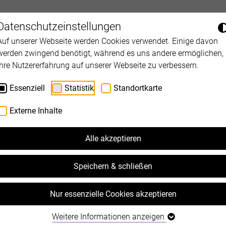
e
Standorte
B2B
News
Fortbil
Datenschutzeinstellungen
Auf unserer Webseite werden Cookies verwendet. Einige davon
werden zwingend benötigt, während es uns andere ermöglichen,
Ihre Nutzererfahrung auf unserer Webseite zu verbessern.
Essenziell
Statistik
Standortkarte
Externe Inhalte
Ambulan
Alle akzeptieren
Lernstö
Speichern & schließen
Die Ambulanz für
Nur essenzielle Cookies akzeptieren
niederschwellige
Beratung und The
Weitere Informationen anzeigen