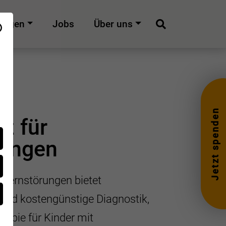
dungen
Jobs
Über uns
Suche
Jetzt spenden
z für
rungen
 Lernstörungen bietet
 und kostengünstige Diagnostik,
rapie für Kinder mit