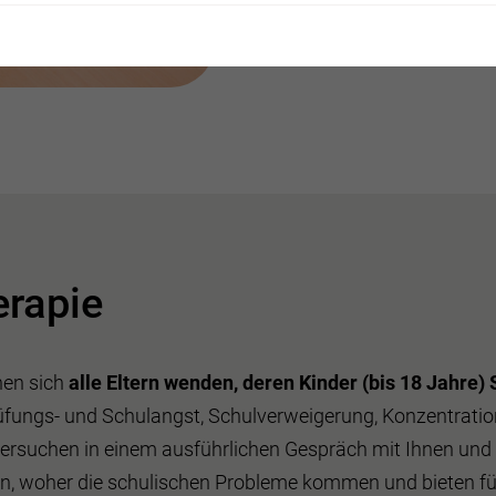
Lernproblemen a
erapie
nen sich
alle Eltern wenden, deren Kinder (bis 18 Jahre)
rüfungs- und Schulangst, Schulverweigerung, Konzentratio
suchen in einem ausführlichen Gespräch mit Ihnen und I
, woher die schulischen Probleme kommen und bieten für 